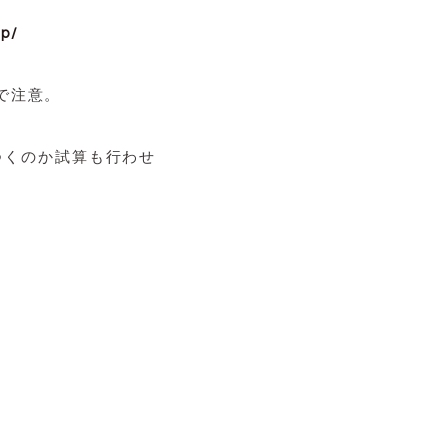
jp/
で注意。
つくのか試算も行わせ