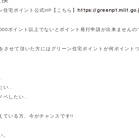
ン住宅ポイント公式HP【こちら】
https://greenpt.mlit.go.
0000ポイント以上でないとポイント発行申請が出来ませんの
をさせて頂いた方にはグリーン住宅ポイントが何ポイント
…
たい…
ノベしたい…
えている方、今がチャンスです!!
い。