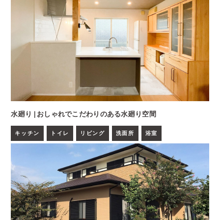
水廻り | おしゃれでこだわりのある水廻り空間
キッチン
トイレ
リビング
洗面所
浴室