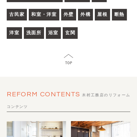
古民家
和室・洋室
外壁
外構
屋根
断熱
洋室
洗面所
浴室
玄関
REFORM CONTENTS
木村工務店のリフォーム
コンテンツ