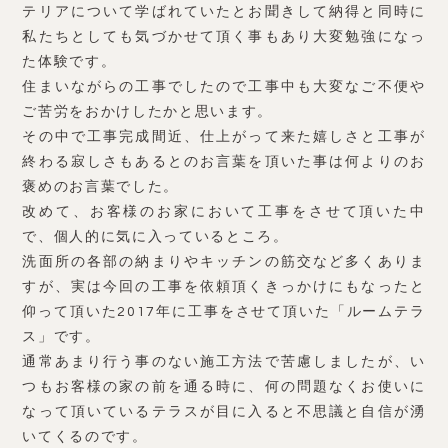
テリアについて学ばれていたとお聞きして納得と同時に
私たちとしても気づかせて頂く事もあり大変勉強になっ
た体験です。
住まいながらの工事でしたので工事中も大変なご不便や
ご苦労をおかけしたかと思います。
その中で工事完成間近、仕上がって来た嬉しさと工事が
終わる寂しさもあるとのお言葉を頂いた事は何よりのお
褒めのお言葉でした。
改めて、お客様のお家において工事をさせて頂いた中
で、個人的に気に入っているところ。
洗面所の各部の納まりやキッチンの筋交など多くありま
すが、実は今回の工事を依頼頂くきっかけにもなったと
仰って頂いた2017年に工事をさせて頂いた「ルームテラ
ス」です。
通常あまり行う事のない施工方法で苦慮しましたが、い
つもお客様の家の前を通る時に、何の問題なくお使いに
なって頂いているテラスが目に入ると不思議と自信が湧
いてくるのです。