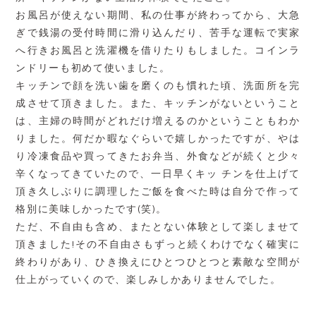
お風呂が使えない期間、私の仕事が終わってから、大急
ぎで銭湯の受付時間に滑り込んだり、苦手な運転で実家
へ行きお風呂と洗濯機を借りたりもしました。コインラ
ンドリーも初めて使いました。
キッチンで顔を洗い歯を磨くのも慣れた頃、洗面所を完
成させて頂きました。また、キッチンがないということ
は、主婦の時間がどれだけ増えるのかということもわか
りました。何だか暇なぐらいで嬉しかったですが、やは
り冷凍食品や買ってきたお弁当、外食などが続くと少々
辛くなってきていたので、一日早くキッ チンを仕上げて
頂き久しぶりに調理したご飯を食べた時は自分で作って
格別に美味しかったです(笑)。
ただ、不自由も含め、またとない体験として楽しませて
頂きました!その不自由さもずっと続くわけでなく確実に
終わりがあり、ひき換えにひとつひとつと素敵な空間が
仕上がっていくので、楽しみしかありませんでした。