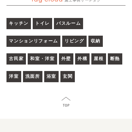
施工事例サーチタグ
キッチン
トイレ
バスルーム
マンションリフォーム
リビング
収納
古民家
和室・洋室
外壁
外構
屋根
断熱
洋室
洗面所
浴室
玄関